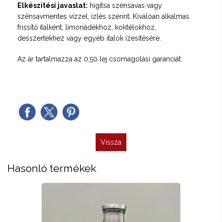
Elkészítési javaslat:
hígítsa szénsavas vagy
szénsavmentes vízzel, ízlés szerint. Kiválóan alkalmas
frissítő italként, limonádékhoz, koktélokhoz,
desszertekhez vagy egyéb italok ízesítésére.
Az ár tartalmazza az 0,50 lej csomagolási garanciát.
Vissza
Hasonló termékek