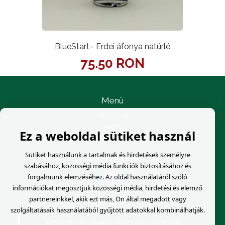
BlueStart– Erdei áfonya natúrlé
75.50 RON
Menü
Kapcsolat
Anpc
Ez a weboldal sütiket használ
Online vitarendezés
Sütiket használunk a tartalmak és hirdetések személyre
Kövess minket
szabásához, közösségi média funkciók biztosításához és
forgalmunk elemzéséhez. Az oldal használatáról szóló
információkat megosztjuk közösségi média, hirdetési és elemző
partnereinkkel, akik ezt más, Ön által megadott vagy
Facebook
szolgáltatásaik használatából gyűjtött adatokkal kombinálhatják.
RibON - Az egészség esszenciája