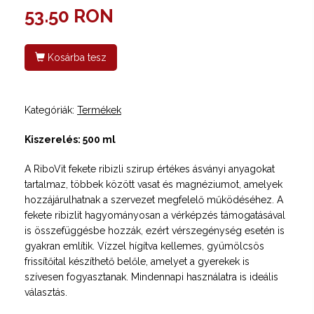
53.50 RON
Kosárba tesz
Kategóriák:
Termékek
Kiszerelés: 500 ml
A RiboVit fekete ribizli szirup értékes ásványi anyagokat
tartalmaz, többek között vasat és magnéziumot, amelyek
hozzájárulhatnak a szervezet megfelelő működéséhez. A
fekete ribizlit hagyományosan a vérképzés támogatásával
is összefüggésbe hozzák, ezért vérszegénység esetén is
gyakran említik. Vízzel hígítva kellemes, gyümölcsös
frissítőital készíthető belőle, amelyet a gyerekek is
szívesen fogyasztanak. Mindennapi használatra is ideális
választás.