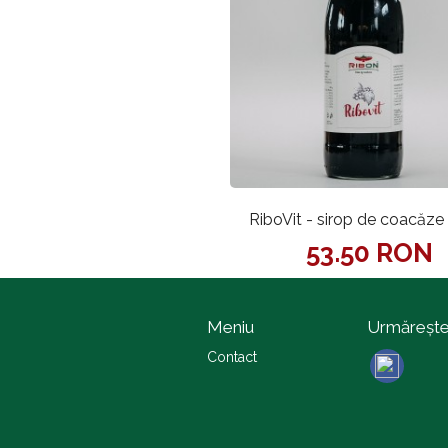
RiboVit - sirop de coacăze
53.50 RON
Meniu
Urmăreşt
Contact