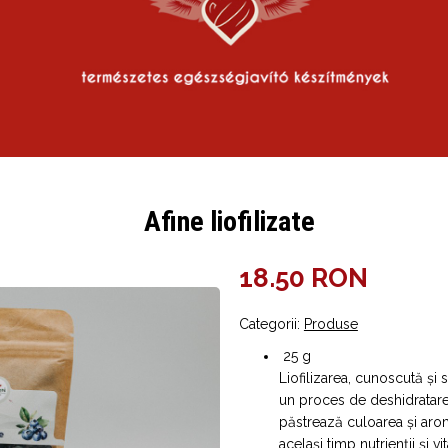
Afine liofilizate
18.50 RON
Categorii:
Produse
25 g
Liofilizarea, cunoscută și 
un proces de deshidratar
păstrează culoarea și arom
același timp nutrienții și v