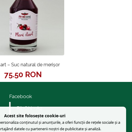
art – Suc natural de merișor
75.50 RON
Facebook
RibON - Az
egészség
Acest site folosește cookie-uri
esszenciája
rsonaliza conținutul și anunțurile, a oferi funcții de rețele sociale și a
artajând datele cu partenerii noștri de publicitate și analiză.