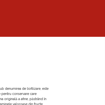
sub denumirea de liofilizare, este
e pentru conservare care
a originală a afine, păstrând în
itaminele valoroase din fructe.