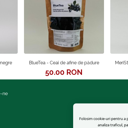
 negre
BlueTea - Ceai de afine de pădure
MeriSt
50.00 RON
e-ne
Folosim cookie-uri pentru a pe
analiza traficul, p