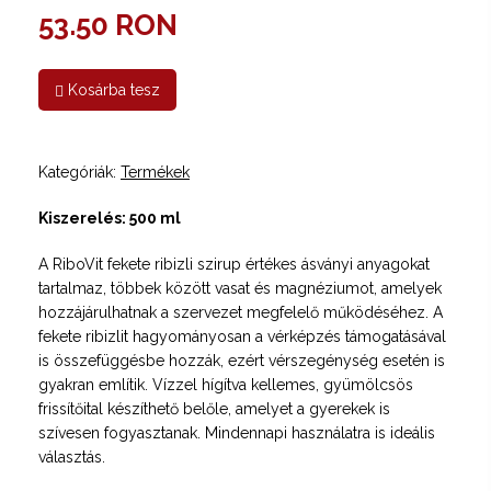
53.50 RON
Kosárba tesz
Kategóriák:
Termékek
Kiszerelés: 500 ml
A RiboVit fekete ribizli szirup értékes ásványi anyagokat
tartalmaz, többek között vasat és magnéziumot, amelyek
hozzájárulhatnak a szervezet megfelelő működéséhez. A
fekete ribizlit hagyományosan a vérképzés támogatásával
is összefüggésbe hozzák, ezért vérszegénység esetén is
gyakran említik. Vízzel hígítva kellemes, gyümölcsös
frissítőital készíthető belőle, amelyet a gyerekek is
szívesen fogyasztanak. Mindennapi használatra is ideális
választás.