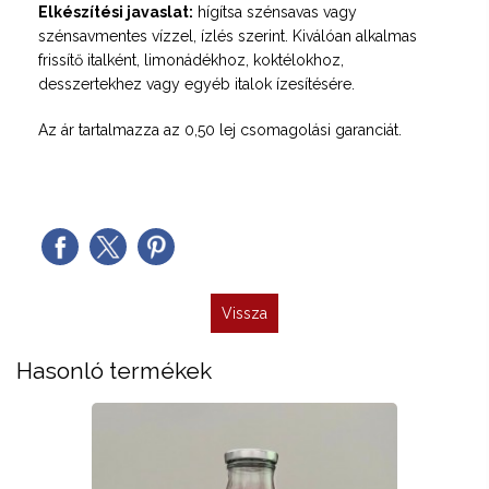
Elkészítési javaslat:
hígítsa szénsavas vagy
szénsavmentes vízzel, ízlés szerint. Kiválóan alkalmas
frissítő italként, limonádékhoz, koktélokhoz,
desszertekhez vagy egyéb italok ízesítésére.
Az ár tartalmazza az 0,50 lej csomagolási garanciát.
Vissza
Hasonló termékek