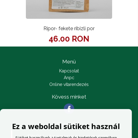
Ripor- fekete ribizli por
46.00 RON
Menü
Kapcsolat
Anpc
Online vitarendezés
Kövess minket
Facebook
Ez a weboldal sütiket használ
RibON - Az egészség esszenciája
Sütiket használunk a tartalmak és hirdetések személyre